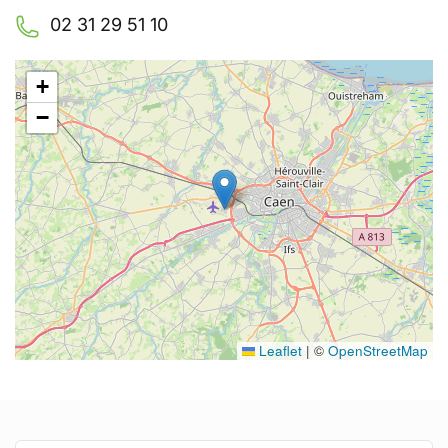
02 31 29 51 10
+
−
Leaflet
|
©
OpenStreetMap