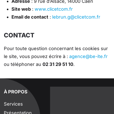
Adresse
: 9 rue d’Alsace, 14000 Caen
Site web
:
www.clicetcom.fr
Email de contact
:
lebrun.g@clicetcom.fr
CONTACT
Pour toute question concernant les cookies sur
le site, vous pouvez écrire à :
agence@be-ite.fr
ou téléphoner au
02 31 29 51 10
.
À PROPOS
Services
Présentation