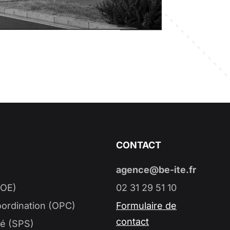
CONTACT
agence@be-ite.fr
MOE)
02 31 29 51 10
ordination (OPC)
Formulaire de
contact
té (SPS)