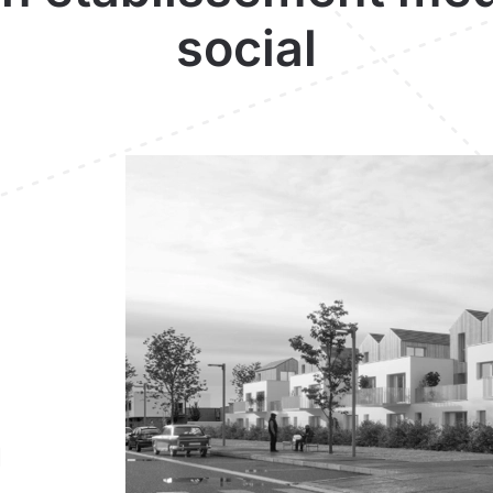
social
N