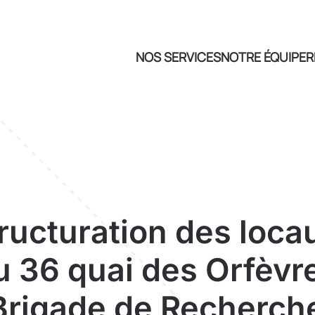
NOS SERVICES
NOTRE ÉQUIPE
R
ructuration des loca
 36 quai des Orfèvr
Brigade de Recherch