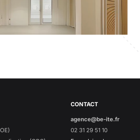
CONTACT
agence@be-ite.fr
MOE)
02 31 29 51 10